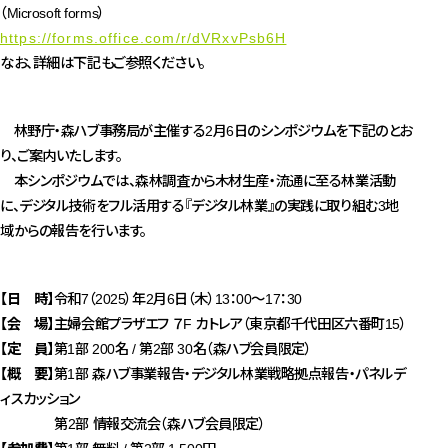
（Microsoft forms）
https://forms.office.com/r/dVRxvPsb6H
なお、詳細は下記もご参照ください。
林野庁・森ハブ事務局が主催する2月6日のシンポジウムを下記のとお
り、ご案内いたします。
本シンポジウムでは、森林調査から木材生産・流通に至る林業活動
に、デジタル技術をフル活用する『デジタル林業』の実践に取り組む3地
域からの報告を行います。
【日 時】
令和7（2025）年2月6日（木）13：00～17：30
【会 場】
主婦会館プラザエフ ７F カトレア（東京都千代田区六番町15）
【定 員】
第1部 200名 / 第2部 30名（森ハブ会員限定）
【概 要】
第1部 森ハブ事業報告・デジタル林業戦略拠点報告・パネルデ
ィスカッション
第2部 情報交流会（森ハブ会員限定）